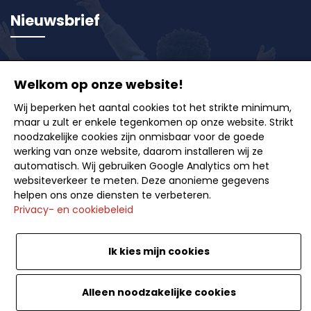
Nieuwsbrief
Schrijf u in op onze nieuwsbrief en ontvang als eerste
onze exclusieve aanbiedingen, reisideeën en tips
Welkom op onze website!
voor onvergetelijke uitstappen.
Wij beperken het aantal cookies tot het strikte minimum,
maar u zult er enkele tegenkomen op onze website. Strikt
noodzakelijke cookies zijn onmisbaar voor de goede
werking van onze website, daarom installeren wij ze
automatisch. Wij gebruiken Google Analytics om het
websiteverkeer te meten. Deze anonieme gegevens
Inschrijven
helpen ons onze diensten te verbeteren.
Privacy- en cookiebeleid
Ik kies mijn cookies
Nederlands
<
Alleen noodzakelijke cookies