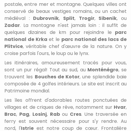
postale, entre mer et montagne. Quelques villes ont
conservé de beaux vestiges romains, ou un cachet
médiéval :
Dubrovnik
,
Split
,
Trogir
,
Sibenik
, ou
Zadar
. La montagne n'est jamais loin : il suffit de
quelques dizaines de km pour rejoindre le
parc
national de Krka
et le
parc national des lacs de
Plitvice
, véritable chef d'œuvre de la nature. On y
croise parfois l'ours, le loup ou le lynx.
Les itinéraires, amoureusement tracés pour vous,
sont un pur régal! Tout au sud, au
Monténégro
, se
trouvent les
Bouches de Kotor
, une splendide baie
composée de 4 golfes intérieurs. Le site est inscrit au
Patrimoine mondial.
Les îles offrent d'adorables routes ponctuées de
villages et de criques de rêve, notamment sur
Hvar
,
Brac
,
Pag
,
Losinj
,
Rab
ou
Cres
.
Une traversée en
ferry est souvent nécessaire pour s'y rendre. Au
nord, l'
Istrie
est notre coup de cœur. Frontalière