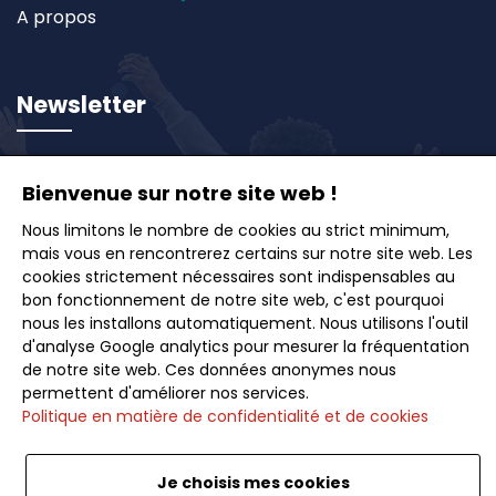
A propos
Newsletter
Inscrivez-vous à notre newsletter et recevez en
Bienvenue sur notre site web !
avant-première nos offres exclusives, idées de
voyages et conseils pour des escapades inoubliables.
Nous limitons le nombre de cookies au strict minimum,
mais vous en rencontrerez certains sur notre site web. Les
cookies strictement nécessaires sont indispensables au
bon fonctionnement de notre site web, c'est pourquoi
nous les installons automatiquement. Nous utilisons l'outil
d'analyse Google analytics pour mesurer la fréquentation
Souscrire
de notre site web. Ces données anonymes nous
permettent d'améliorer nos services.
Politique en matière de confidentialité et de cookies
Je choisis mes cookies
Français
<