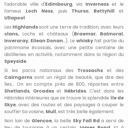
l'adorable ville d'
Edimbourg
,
via
Inverness
et le
fameux
Loch Ness
, puis
Thurso
,
Bettyhill
et
Ullapool
.
Les
Highlands
sont une terre de tradition, avec leurs
clans,
Lochs et châteaux (
Braemar
,
Balmoral
,
Inveraray
,
Eilean Donan
...). Le
whisky
fait partie du
patrimoine écossais, avec une petite centaine de
distilleries en activité, notamment dans la région du
Speyside
.
Si les parcs nationaux
des
Trossachs
et des
Cairngorn
s
sont un régal de beauté, que dire des
îles... On en compte près de 800, réparties entre
Shetlands
,
Orcades
et
Hébrides
. C'est dans les
Hébrides intérieures que se trouve la splendide
île de
Skye
, avec des routes et des paysages à couper le
souffle! Sa voisine,
Mull
, est très belle également.
Non loin de
Glencoe
, la belle
Sky Fall Rd
a servi de
lieu de tournage à un certain
James Bond
. Et à