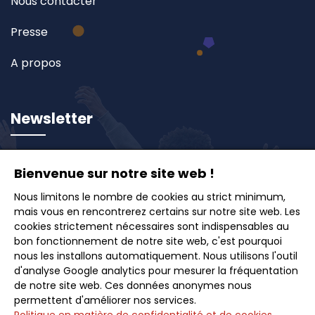
Nous contacter
Presse
A propos
Newsletter
Inscrivez-vous à notre newsletter et recevez en
Bienvenue sur notre site web !
avant-première nos offres exclusives, idées de
Nous limitons le nombre de cookies au strict minimum,
voyages et conseils pour des escapades inoubliables.
mais vous en rencontrerez certains sur notre site web. Les
cookies strictement nécessaires sont indispensables au
bon fonctionnement de notre site web, c'est pourquoi
nous les installons automatiquement. Nous utilisons l'outil
d'analyse Google analytics pour mesurer la fréquentation
Souscrire
de notre site web. Ces données anonymes nous
permettent d'améliorer nos services.