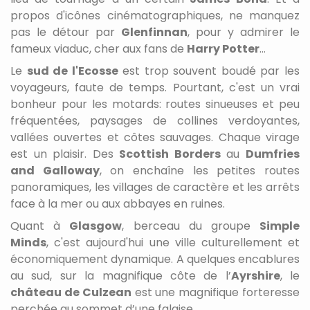
propos d'icônes cinématographiques, ne manquez
pas le détour par
Glenfinnan
, pour y admirer le
fameux viaduc, cher aux fans de
Harry Potter
...
Le
sud de l'Ecosse
est trop souvent boudé par les
voyageurs, faute de temps. Pourtant, c'est un vrai
bonheur pour les motards: routes sinueuses et peu
fréquentées, paysages de collines verdoyantes,
vallées ouvertes et côtes sauvages. Chaque virage
est un plaisir. Des
Scottish Borders
au
Dumfries
and Galloway
, on enchaîne les petites routes
panoramiques, les villages de caractère et les arrêts
face à la mer ou aux abbayes en ruines.
Quant à
Glasgow
, berceau du groupe
Simple
Minds
, c'est aujourd'hui une ville culturellement et
économiquement dynamique. A quelques encablures
au sud, sur la magnifique côte de l’
Ayrshire
, le
château de Culzean
est une magnifique forteresse
perchée au sommet d’une falaise.