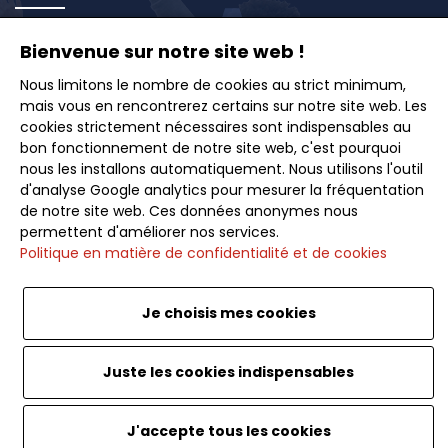
Bienvenue sur notre site web !
Inscrivez-vous à notre newsletter et recevez en
avant-première nos offres exclusives, idées de
Nous limitons le nombre de cookies au strict minimum,
voyages et conseils pour des escapades inoubliables.
mais vous en rencontrerez certains sur notre site web. Les
cookies strictement nécessaires sont indispensables au
bon fonctionnement de notre site web, c'est pourquoi
nous les installons automatiquement. Nous utilisons l'outil
d'analyse Google analytics pour mesurer la fréquentation
de notre site web. Ces données anonymes nous
Souscrire
permettent d'améliorer nos services.
Politique en matière de confidentialité et de cookies
Je choisis mes cookies
Français
<
Juste les cookies indispensables
Website by SoWeDo. Caribou Travel. Tout droits
J'accepte tous les cookies
réservés.