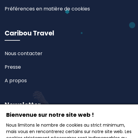
Préférences en matière de cookies
Caribou Travel
Nous contacter
Presse
A propos
Newsletter
Bienvenue sur notre site web !
Inscrivez-vous à notre newsletter et recevez en
Nous limitons le nombre de cookies au strict minimum,
mais vous en rencontrerez certains sur notre site web. Les
avant-première nos offres exclusives, idées de