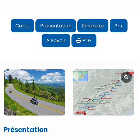
Carte
Présentation
Itinéraire
Prix
A Savoir
PDF
Présentation