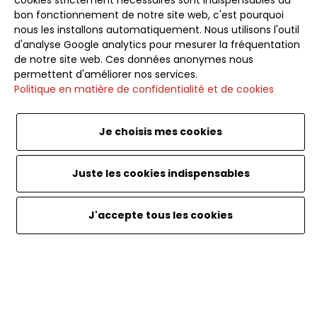
cookies strictement nécessaires sont indispensables au
voyages et conseils pour des escapades inoubliables.
bon fonctionnement de notre site web, c'est pourquoi
nous les installons automatiquement. Nous utilisons l'outil
d'analyse Google analytics pour mesurer la fréquentation
de notre site web. Ces données anonymes nous
permettent d'améliorer nos services.
Politique en matière de confidentialité et de cookies
Souscrire
Je choisis mes cookies
Français
<
Juste les cookies indispensables
J'accepte tous les cookies
Website by SoWeDo. Caribou Travel. Tout droits
réservés.