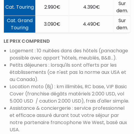
Sur
Cat. Touring
2.990€
4.390€
dem.
Cat. Grand
Sur
3.090€
4.490€
Touring
dem.
LE PRIX COMPREND
Logement : 10 nuitées dans des hôtels (panachage
possible avec appart 'hôtels, meublés, B&B...).
Petits déjeuners : lorsqu'ils sont offerts par les
établissements (ce n'est pas la norme aux USA et
au Canada).
Location moto (8j) : km illimités, RC base, VIP Basic
Cover (franchise dégâts matériels 2.000 USD, vol
5.000 USD / caution 2.000 USD), frais d'aller simple.
Assistance & conciergerie : service professionnel
et efficace assuré durant tout votre séjour par
notre partenaire francophone We West, basé aux
USA.