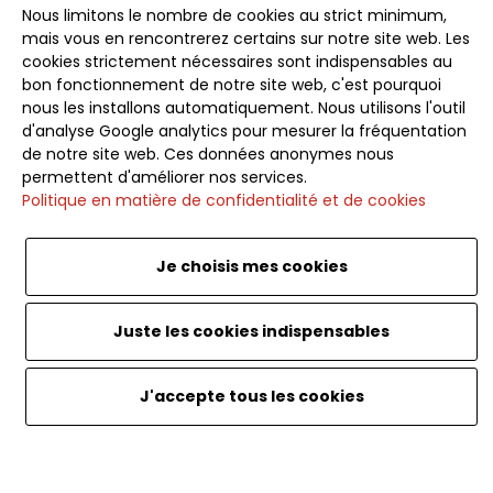
avant-première nos offres exclusives, idées de
Nous limitons le nombre de cookies au strict minimum,
voyages et conseils pour des escapades inoubliables.
mais vous en rencontrerez certains sur notre site web. Les
cookies strictement nécessaires sont indispensables au
bon fonctionnement de notre site web, c'est pourquoi
nous les installons automatiquement. Nous utilisons l'outil
d'analyse Google analytics pour mesurer la fréquentation
de notre site web. Ces données anonymes nous
Souscrire
permettent d'améliorer nos services.
Politique en matière de confidentialité et de cookies
Je choisis mes cookies
Français
<
Juste les cookies indispensables
Website by SoWeDo. Caribou Travel. Tout droits
J'accepte tous les cookies
réservés.