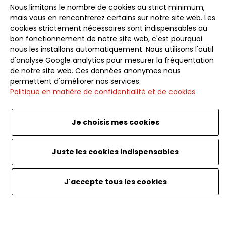
avant-première nos offres exclusives, idées de
Nous limitons le nombre de cookies au strict minimum,
voyages et conseils pour des escapades inoubliables.
mais vous en rencontrerez certains sur notre site web. Les
cookies strictement nécessaires sont indispensables au
bon fonctionnement de notre site web, c'est pourquoi
nous les installons automatiquement. Nous utilisons l'outil
d'analyse Google analytics pour mesurer la fréquentation
de notre site web. Ces données anonymes nous
Souscrire
permettent d'améliorer nos services.
Politique en matière de confidentialité et de cookies
Je choisis mes cookies
Français
<
Juste les cookies indispensables
Website by SoWeDo. Caribou Travel. Tout droits
J'accepte tous les cookies
réservés.