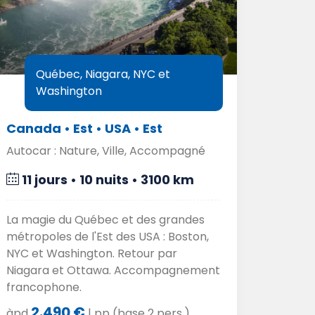
Québec, Niagara, NYC et
Washington
Canada • Est • USA • Est
Canad
Autocar : Nature, Ville, Accompagné
Auto : 
11 jours • 10 nuits • 3100 km
16 j
La magie du Québec et des grandes
Au dépar
métropoles de l'Est des USA : Boston,
Nouvell
NYC et Washington. Retour par
Edouard
Niagara et Ottawa. Accompagnement
et la c
francophone.
Fundy.
2.490 €
2.
àpd
| pp (base 2 pers.)
àpd