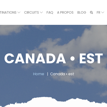
TINATIONS
CIRCUITS
FAQ
A PROPOS
BLOG
FR
CANADA • EST
Home
Canada • est