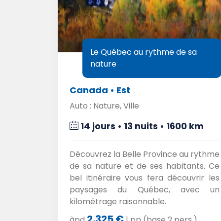
Québec
Le Québec au rythme de sa
nature
Canada • Est
Auto : Nature, Ville
 km
14 jours • 13 nuits • 1600 km
ec avec
Découvrez la Belle Province au rythme
de sa nature et de ses habitants. Ce
, avec
bel itinéraire vous fera découvrir les
dose de
paysages du Québec, avec un
kilométrage raisonnable.
2.325 €
.)
àpd
| pp (base 2 pers.)