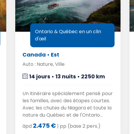
Ontario & Québec en un clin
d'œil
Canada • Est
Auto : Nature, Ville
14 jours • 13 nuits • 2250 km
Un itinéraire spécialement pensé pour
les familles, avec des étapes courtes.
Avec les chutes du Niagara et toute la
nature du Québec et de l'Ontario...
2.475 €
àpd
| pp (base 2 pers.)