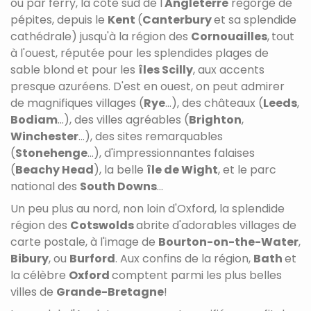
ou par ferry, la côte sud de l'
Angleterre
regorge de
pépites, depuis le
Kent
(
Canterbury
et sa splendide
cathédrale) jusqu'à la région des
Cornouailles
,
tout
à l'ouest, réputée pour les splendides plages de
sable blond et pour les
îles Scilly
, aux accents
presque azuréens. D'est en ouest, on peut admirer
de magnifiques villages (
Rye
...), des châteaux (
Leeds
,
Bodiam
...), des villes agréables (
Brighton
,
Winchester
...), des sites remarquables
(
Stonehenge
...), d'impressionnantes falaises
(
Beachy Head
), la belle
île de Wight
, et le parc
national des
South Downs
...
Un peu plus au nord, non loin d'Oxford, la splendide
région des
Cotswolds
abrite d'adorables villages de
carte postale, à l'image de
Bourton-on-the-Water
,
Bibury
, ou
Burford
. Aux confins de la région,
Bath
et
la célèbre
Oxford
comptent parmi les plus belles
villes de
Grande-Bretagn
e
!