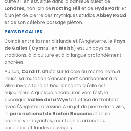
culte s'il en est, situé dans la banlieue ouest de
Londres
, non loin de
Notting Hill
et de
Hyde Park
. Et
à un jet de pierre des mythiques studios
Abbey Road
et de son célèbre passage piéton...
PAYS DE GALLES
Coincé entre la mer d'Irlande et l'Angleterre, le
Pays
de Galles
('
Cymru
', en
Welsh
) est un pays de
traditions, à la culture et à la langue profondément
ancrées.
Au sud,
Cardiff
, située sur la baie du même nom, a
réussi sa mutation d'ancien port charbonnier à la
ville universitaire et bouillonnante qu'elle est
aujourd'hui. A quelque encablures vers l'est, la
bucolique
vallée de la Wye
fait office de frontière
avec l'Angleterre voisine. A un jet de pierre de la ville,
le
parc national de Breton Beacons
déroule
collines verdoyantes, montagnes arrondies,
cascades et landes sauvages.