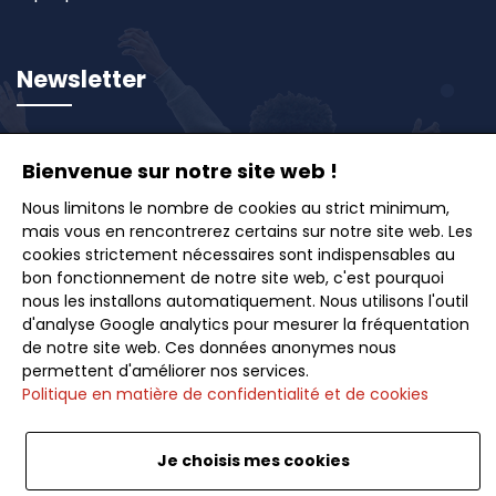
Newsletter
Inscrivez-vous à notre newsletter et recevez en
Bienvenue sur notre site web !
avant-première nos offres exclusives, idées de
voyages et conseils pour des escapades inoubliables.
Nous limitons le nombre de cookies au strict minimum,
mais vous en rencontrerez certains sur notre site web. Les
cookies strictement nécessaires sont indispensables au
bon fonctionnement de notre site web, c'est pourquoi
nous les installons automatiquement. Nous utilisons l'outil
d'analyse Google analytics pour mesurer la fréquentation
Souscrire
de notre site web. Ces données anonymes nous
permettent d'améliorer nos services.
Politique en matière de confidentialité et de cookies
Je choisis mes cookies
Français
<