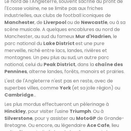
Le nord de l'Angleterre, souvent sacrifié au profit de
l'Ecosse voisine, ne se limite pas aux friches
industrielles, aux clubs de football iconiques de
Manchester
, de
Liverpool
ou de
Newcastle
, ou à sa
scène musicale. A quelques encablures au nord de
Manchester, au sud du fameux
Mur d'Hadrien
, le
parc national du
Lake District
est une pure
merveille, niché entre lacs, landes, rivières et
montagnes. Un peu plus au sud, un autre parc
national, celui du
Peak District
, dans la
chaîne des
Pennines
, alterne landes, forêts, manoirs et prairies.
L'est de l'Angleterre n'est pas en reste, avec de
superbes villes, comme
York
(et sa jolie région) ou
C
ambridge
...
Les plus mordus effectueront un pèlerinage à
Hinckley
, pour visiter l'usine
Triumph
. Ou à
Silverstone
, pour y assister au
MotoGP
de Grande-
Bretagne. Ou encore, au légendaire
Ace Cafe
, lieu