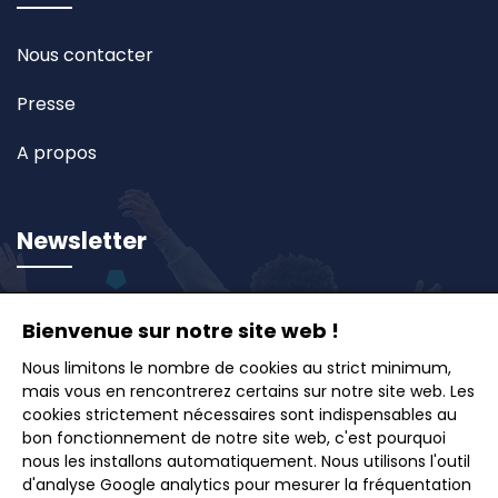
Nous contacter
Presse
A propos
Newsletter
Inscrivez-vous à notre newsletter et recevez en
Bienvenue sur notre site web !
avant-première nos offres exclusives, idées de
voyages et conseils pour des escapades inoubliables.
Nous limitons le nombre de cookies au strict minimum,
mais vous en rencontrerez certains sur notre site web. Les
cookies strictement nécessaires sont indispensables au
bon fonctionnement de notre site web, c'est pourquoi
nous les installons automatiquement. Nous utilisons l'outil
d'analyse Google analytics pour mesurer la fréquentation