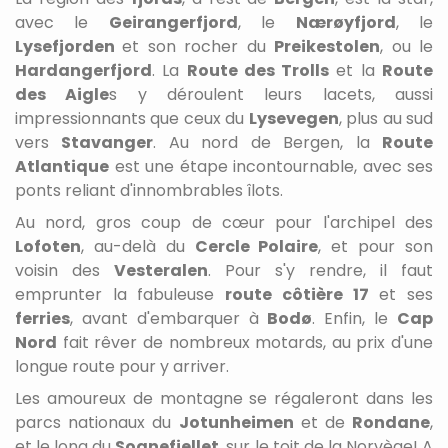
avec le
Geirangerfjord
, le
Nærøyfjord
, le
Lysefjorden
et son rocher du
Preikestolen
, ou le
Hardangerfjord
. La
Route des Trolls
et la
Route
des Aigle
s y déroulent leurs lacets, aussi
impressionnants que ceux du
Lysevegen
, plus au sud
vers
Stavanger
. Au nord de Bergen, la
Route
Atlantique
est une étape incontournable, avec ses
ponts reliant d'innombrables îlots.
Au nord, gros coup de cœur pour l'archipel des
Lofoten
, au-delà du
Cercle Polaire
, et pour son
voisin des
Vesteralen
. Pour s'y rendre, il faut
emprunter la fabuleuse
route côtière 1
7
et ses
ferries
, avant d'embarquer à
Bod
ø
. Enfin, le
Cap
Nord
fait rêver de nombreux motards, au prix d'une
longue route pour y arriver.
Les amoureux de montagne se régaleront dans les
parcs nationaux du
Jotunheimen
et de
Rondane
,
et le long du
Sognefjellet
, sur le toit de la Norvège! A