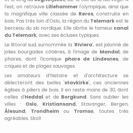
l'est, on retrouve
Lillehammer
l'olympique, ainsi que
la magnifique ville classée de
Røros
, construite en
bois. Pas très loin d'Oslo, la région du
Telemark
est le
berceau du ski nordique. Elle abrite le fameux
canal
du Telemark
, avec ses écluses typiques.
Le littoral sud, surnommée la '
Riviera
', est jalonné de
jolies bourgades côtières, à l'image de
Mandal
, de
phares, dont l'iconique
phare de Lindesne
s
, de
criques et de plages sauvages.
Les amateurs d’histoire et d'architecture se
délecteront des belles '
stavkirke
', ces anciennes
églises à piliers de bois. Il en reste moins de 30, dont
celles d'
Heddal
et de
Borgkund
. Sans oublier les
villes :
Oslo
,
Kristiansand
, Stavanger, Bergen,
Ålesund
,
Trondheim
ou
Tromso
, toutes très
agréables. Skol!