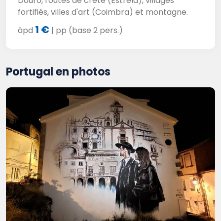
Douro, routes de crète (Estrela), villages
fortifiés, villes d'art (Coimbra) et montagne.
1 €
àpd
| pp (base 2 pers.)
Portugal en photos