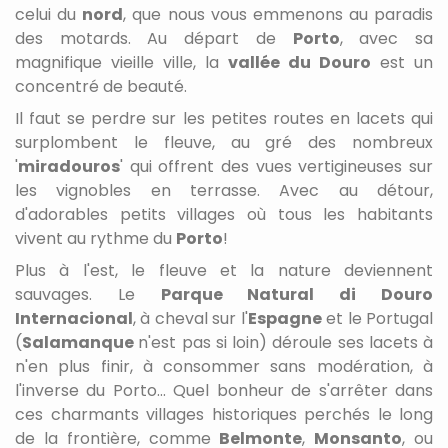
celui du
nord
, que nous vous emmenons au paradis
des motards. Au départ de
Porto
, avec sa
magnifique vieille ville, la
vallée du Dour
o
est un
concentré de beauté.
Il faut se perdre sur les petites routes en lacets qui
surplombent le fleuve, au gré des nombreux
'
miradouro
s
' qui offrent des vues vertigineuses sur
les vignobles en terrasse. Avec au détour,
d'adorables petits villages où tous les habitants
vivent au rythme du
Port
o
!
Plus à l'est, le fleuve et la nature deviennent
sauvages. Le
Parque Natural di Douro
Internacional
, à cheval sur l'
Espagne
et le Portugal
(
Salamanque
n'est pas si loin) déroule ses lacets à
n'en plus finir, à consommer sans modération, à
l'inverse du Porto... Quel bonheur de s'arrêter dans
ces charmants villages historiques perchés le long
de la frontière, comme
B
elmonte
,
Monsanto
, ou