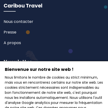
Caribou Travel
Nous contacter
Presse
A propos
Newsletter
Bienvenue sur notre site web !
Nous limitons le nombre de cookies au strict minimum,
Inscrivez-vous à notre newsletter et recevez en
mais vous en rencontrerez certains sur notre site web. Les
avant-première nos offres exclusives, idées de
cookies strictement nécessaires sont indispensables au
voyages et conseils pour des escapades inoubliables.
bon fonctionnement de notre site web, c'est pourquoi
nous les installons automatiquement. Nous utilisons l'outil
d'analyse Google analytics pour mesurer la fréquentation
de notre site web. Ces données anonymes nous