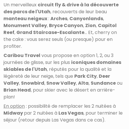
Un merveilleux
circuit fly & drive à la découverte
des parcs de l'Utah
, recouverts de leur beau
manteau neigeux
:
Arches
,
Canyonlands
,
Monument Valley
,
Bryce Canyon
,
Zion
,
Capitol
Reef
,
Grand Staircase-Escalante
... Et, cherry on
the cake : vous serez seuls (ou presque) pour en
profiter.
Caribou Travel
vous propose en option 1, 2, ou 3
journées de glisse, sur les plus
iconiques domaines
skiables de l'Utah
, réputés pour la qualité et la
légèreté de leur neige, tels que
Park City
,
Deer
Valley
,
Snowbird
,
Snow Valley
,
Alta
,
Sundance
ou
Brian Head
, pour skier avec le désert en arrière-
plan!
En option
: possibilité de remplacer les 2 nuitées à
Midway
par 2 nuitées à
Las Vegas
, pour terminer le
séjour (retour depuis Las Vegas dans ce cas).