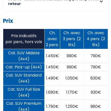
retour
Prix
Ch.
Ch. avec
Ch. avec
Prix indicatifs
avec
3 pers. (2
4 pers. (2
par pers., hors vols
2 pers.
lits)
lits)
Cat. SUV Midsize
1.450€
990€
790€
(4x4)
Cat. Pick-up (4x4)
1.450€
990€
790€
Cat. SUV Standard
1.490€
1.050€
830€
(4x4)
Cat. SUV Full Size
1.690€
1.170€
930€
(4x4)
Cat. SUV Premium
1.790€
1.250€
980€
(4x4)