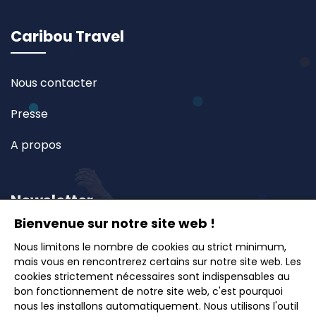
Caribou Travel
Nous contacter
Presse
A propos
Newsletter
Bienvenue sur notre site web !
Inscrivez-vous à notre newsletter et recevez en
Nous limitons le nombre de cookies au strict minimum,
mais vous en rencontrerez certains sur notre site web. Les
avant-première nos offres exclusives, idées de
cookies strictement nécessaires sont indispensables au
voyages et conseils pour des escapades inoubliables.
bon fonctionnement de notre site web, c'est pourquoi
nous les installons automatiquement. Nous utilisons l'outil