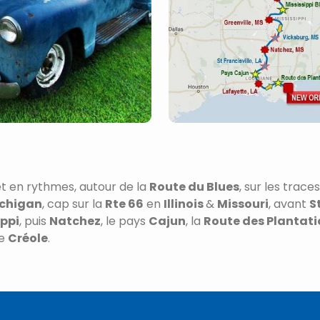
et en rythmes, autour de la
Route du Blues
, sur les trace
ichigan
, cap sur la
Rte 66
en
Illinois
&
Missouri
, avant
S
ippi
, puis
Natchez
, le pays
Cajun
, la
Route des Plantati
te
Créole
.