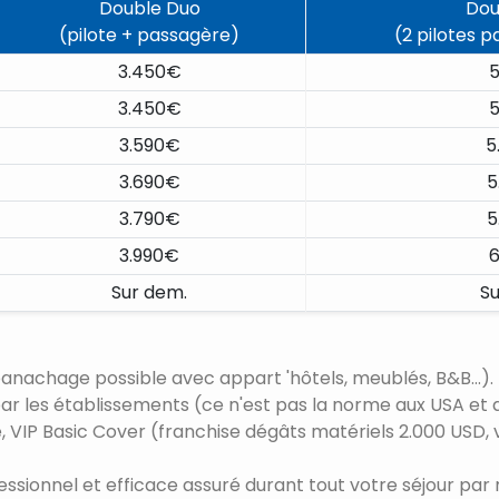
Double Duo
Dou
(pilote + passagère)
(2 pilotes p
3.450€
5
3.450€
5
3.590€
5
3.690€
5
3.790€
5
3.990€
6
Sur dem.
Su
panachage possible avec appart 'hôtels, meublés, B&B...).
ts par les établissements (ce n'est pas la norme aux USA et
se, VIP Basic Cover (franchise dégâts matériels 2.000 USD, 
fessionnel et efficace assuré durant tout votre séjour p