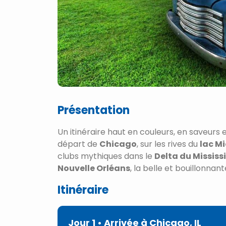
Présentation
Un itinéraire haut en couleurs, en saveurs 
départ de
Chicago
, sur les rives du
lac M
clubs mythiques dans le
Delta du Mississ
Nouvelle Orléans
, la belle et bouillonnan
Itinéraire
Jour 1
• Arrivée à Chicago, IL