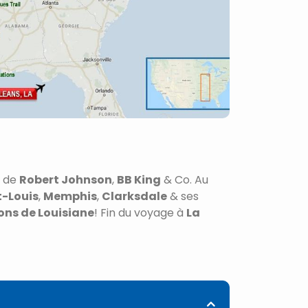
s de
Robert Johnson
,
BB King
& Co. Au
t-Louis
,
Memphis
,
Clarksdale
& ses
ons de Louisiane
! Fin du voyage à
La