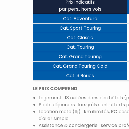
Prix indicatifs
par pers., hors vols
Cat. Adventure
Cat. Sport Touring
Cat. Classic
Cat. Touring
Cat. Grand Touring
Cat. Grand Touring Gold
Cat. 3 Roues
LE PRIX COMPREND
Logement : 13 nuitées dans des hôtels (
Petits déjeuners : lorsqu'ils sont offer
Location moto (11j) : km illimités, RC ba
d'aller simple.
Assistance & conciergerie : service pro