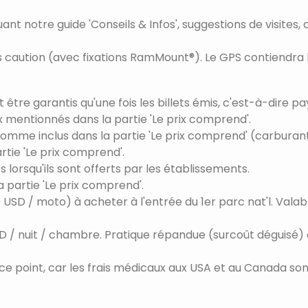
nt notre guide 'Conseils & Infos', suggestions de visites, c
 caution (avec fixations RamMount®). Le GPS contiendra 
t être garantis qu'une fois les billets émis, c'est-à-dire 
x mentionnés dans la partie 'Le prix comprend'.
omme inclus dans la partie 'Le prix comprend' (carburant, 
rtie 'Le prix comprend'.
s lorsqu'ils sont offerts par les établissements.
a partie 'Le prix comprend'.
 USD / moto) à acheter à l'entrée du 1er parc nat'l. Valabl
USD / nuit / chambre. Pratique répandue (surcoût déguisé) 
ce point, car les frais médicaux aux USA et au Canada sont