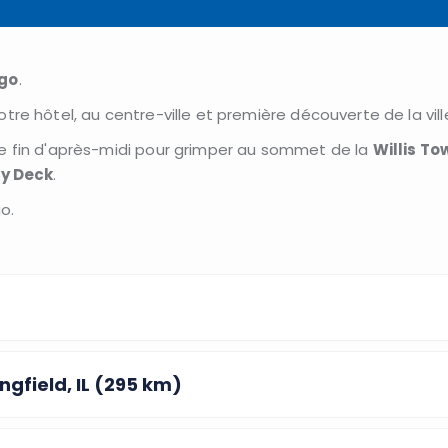
go
.
otre hôtel, au centre-ville et première découverte de la vill
re fin d'après-midi pour grimper au sommet de la
Willis To
y Deck
.
o.
ngfield, IL (295 km)