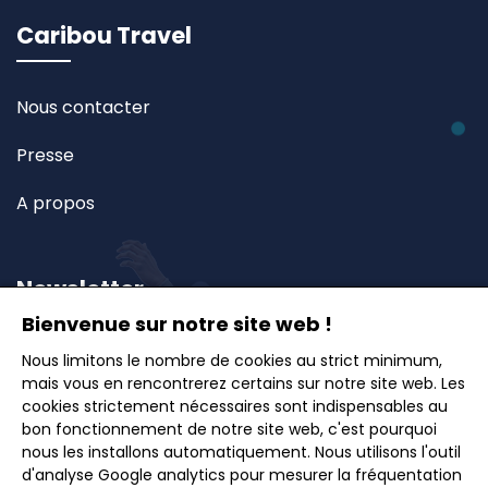
Caribou Travel
Nous contacter
Presse
A propos
Newsletter
Bienvenue sur notre site web !
Inscrivez-vous à notre newsletter et recevez en
Nous limitons le nombre de cookies au strict minimum,
mais vous en rencontrerez certains sur notre site web. Les
avant-première nos offres exclusives, idées de
cookies strictement nécessaires sont indispensables au
voyages et conseils pour des escapades inoubliables.
bon fonctionnement de notre site web, c'est pourquoi
nous les installons automatiquement. Nous utilisons l'outil
d'analyse Google analytics pour mesurer la fréquentation