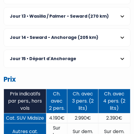
Jour 13
• Wasilla / Palmer - Seward (270 km)
Jour 14
• Seward - Anchorage (205 km)
Jour 15
• Départ d'Anchorage
Prix
Prix indicatifs
Ch.
Ch. avec
Ch. avec
par pers., hors
avec
3 pers. (2
4 pers. (2
vols
2 pers.
lits)
lits)
Cat. SUV Midsize
4.190€
2.990€
2.390€
Sur
Autres cat.
Sur dem.
Sur dem.