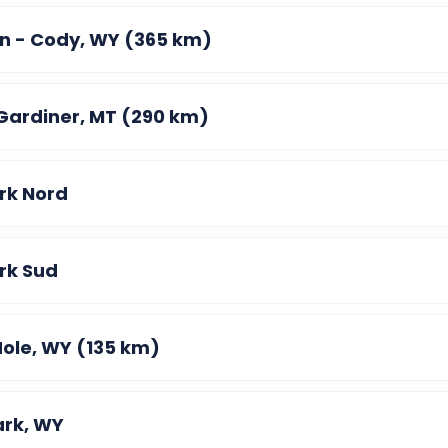
on - Cody, WY (365 km)
Gardiner, MT (290 km)
rk Nord
rk Sud
Hole, WY (135 km)
ark, WY