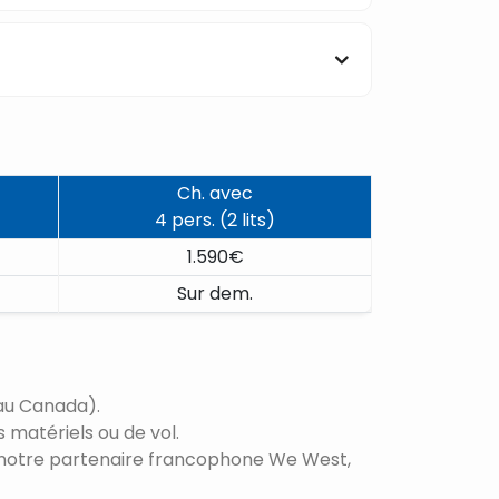
Ch. avec
4 pers. (2 lits)
1.590€
Sur dem.
 au Canada).
s matériels ou de vol.
ar notre partenaire francophone We West,