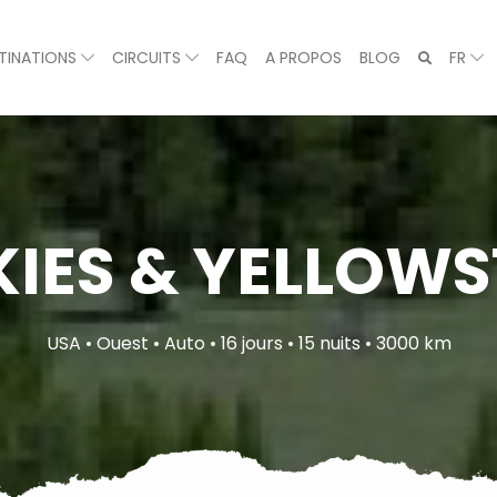
TINATIONS
CIRCUITS
FAQ
A PROPOS
BLOG
FR
IES & YELLOW
USA • Ouest • Auto • 16 jours • 15 nuits • 3000 km