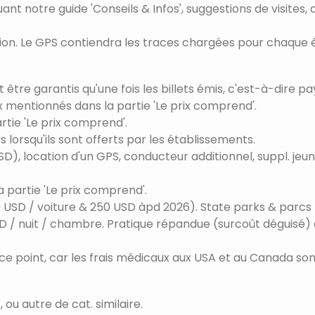
nt notre guide 'Conseils & Infos', suggestions de visites, c
on. Le GPS contiendra les traces chargées pour chaque 
t être garantis qu'une fois les billets émis, c'est-à-dire 
x mentionnés dans la partie 'Le prix comprend'.
rtie 'Le prix comprend'.
s lorsqu'ils sont offerts par les établissements.
 USD), location d'un GPS, conducteur additionnel, suppl. jeu
a partie 'Le prix comprend'.
 USD / voiture & 250 USD àpd 2026). State parks & parcs p
USD / nuit / chambre. Pratique répandue (surcoût déguisé) 
ce point, car les frais médicaux aux USA et au Canada sont
ou autre de cat. similaire.