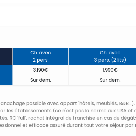
Ch. avec
Ch. avec
2 pers.
3 pers. (2 lits)
3.190€
1.990€
Sur dem.
Sur dem.
panachage possible avec appart 'hôtels, meublés, B&B...).
ts par les établissements (ce n'est pas la norme aux USA et
ités, RC 'full', rachat intégral de franchise en cas de dégât
fessionnel et efficace assuré durant tout votre séjour p