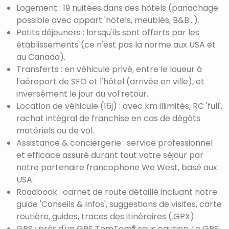
Logement : 19 nuitées dans des hôtels (panachage
possible avec appart 'hôtels, meublés, B&B...).
Petits déjeuners : lorsqu'ils sont offerts par les
établissements (ce n'est pas la norme aux USA et
au Canada).
Transferts : en véhicule privé, entre le loueur à
l'aéroport de SFO et l'hôtel (arrivée en ville), et
inversément le jour du vol retour.
Location de véhicule (16j) : avec km illimités, RC 'full',
rachat intégral de franchise en cas de dégâts
matériels ou de vol.
Assistance & conciergerie : service professionnel
et efficace assuré durant tout votre séjour par
notre partenaire francophone We West, basé aux
USA.
Roadbook : carnet de route détaillé incluant notre
guide 'Conseils & Infos', suggestions de visites, carte
routière, guides, traces des itinéraires (.GPX).
GPS : prêt d'un GPS TomTom® sous caution. Le GPS