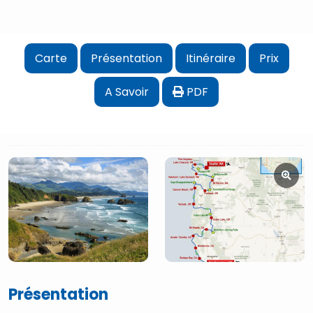
Carte
Présentation
Itinéraire
Prix
A Savoir
PDF
Présentation