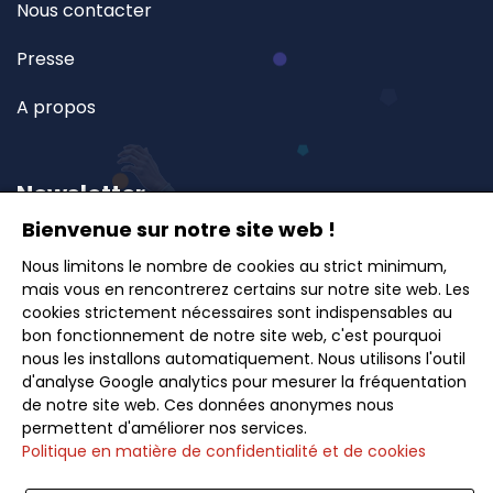
Nous contacter
Presse
A propos
Newsletter
Bienvenue sur notre site web !
Inscrivez-vous à notre newsletter et recevez en
Nous limitons le nombre de cookies au strict minimum,
mais vous en rencontrerez certains sur notre site web. Les
avant-première nos offres exclusives, idées de
cookies strictement nécessaires sont indispensables au
voyages et conseils pour des escapades inoubliables.
bon fonctionnement de notre site web, c'est pourquoi
nous les installons automatiquement. Nous utilisons l'outil
d'analyse Google analytics pour mesurer la fréquentation
de notre site web. Ces données anonymes nous
permettent d'améliorer nos services.
Politique en matière de confidentialité et de cookies
Souscrire