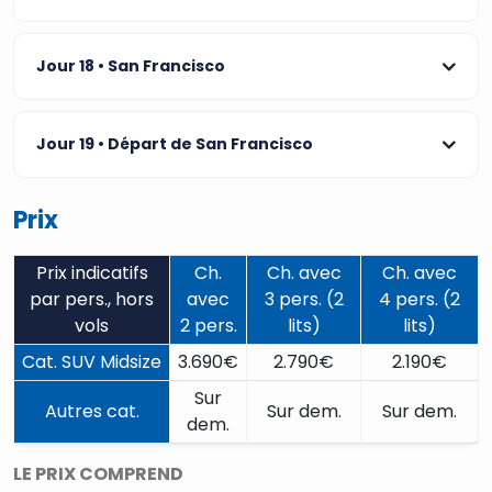
Jour 18
• San Francisco
Jour 19
• Départ de San Francisco
Prix
Prix indicatifs
Ch.
Ch. avec
Ch. avec
par pers., hors
avec
3 pers. (2
4 pers. (2
vols
2 pers.
lits)
lits)
Cat. SUV Midsize
3.690€
2.790€
2.190€
Sur
Autres cat.
Sur dem.
Sur dem.
dem.
LE PRIX COMPREND