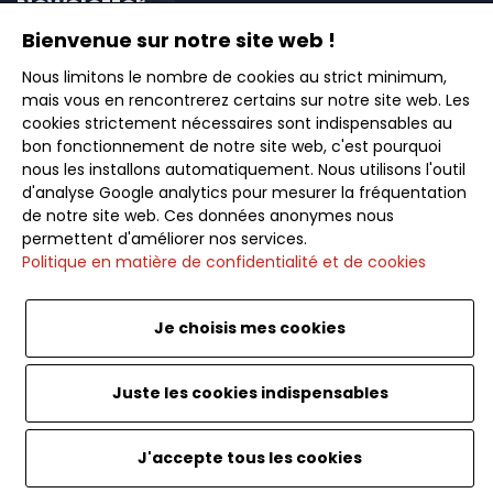
Newsletter
Bienvenue sur notre site web !
Inscrivez-vous à notre newsletter et recevez en
Nous limitons le nombre de cookies au strict minimum,
mais vous en rencontrerez certains sur notre site web. Les
avant-première nos offres exclusives, idées de
cookies strictement nécessaires sont indispensables au
voyages et conseils pour des escapades inoubliables.
bon fonctionnement de notre site web, c'est pourquoi
nous les installons automatiquement. Nous utilisons l'outil
d'analyse Google analytics pour mesurer la fréquentation
de notre site web. Ces données anonymes nous
permettent d'améliorer nos services.
Politique en matière de confidentialité et de cookies
Souscrire
Je choisis mes cookies
Français
<
Juste les cookies indispensables
J'accepte tous les cookies
Website by SoWeDo. Caribou Travel. Tout droits