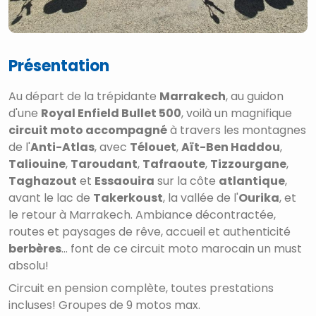
Présentation
Au départ de la trépidante
Mar
rakech
, au guidon
d'une
Royal Enfield Bullet 500
, voilà un magnifique
circuit moto accompagné
à travers les montagnes
de l'
Anti-Atlas
, avec
Télouet
,
Aït-Ben Haddou
,
Taliouine
,
Taroudant
,
Tafraoute
,
Tizzourgane
,
Taghazout
et
Essaouira
sur la côte
atlantique
,
avant le lac de
Takerkoust
, la vallée de l'
Ourika
, et
le retour à Marrakech. Ambiance décontractée,
routes et paysages de rêve, accueil et authenticité
berbères
... font de ce circuit moto marocain un must
absolu!
Circuit en pension complète, toutes prestations
incluses! Groupes de 9 motos max.