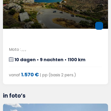
Moto : , , ,
10 dagen • 9 nachten • 1100 km
1.570 €
vanaf
| pp (basis 2 pers.)
in foto’s