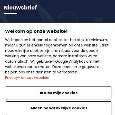
Nieuwsbrief
Schrijf u in op onze nieuwsbrief en ontvang als eerste
onze exclusieve aanbiedingen, reisideeën en tips
Welkom op onze website!
voor onvergetelijke uitstappen.
Wij beperken het aantal cookies tot het strikte minimum,
maar u zult er enkele tegenkomen op onze website. Strikt
noodzakelijke cookies zijn onmisbaar voor de goede
werking van onze website, daarom installeren wij ze
automatisch. Wij gebruiken Google Analytics om het
websiteverkeer te meten. Deze anonieme gegevens
Inschrijven
helpen ons onze diensten te verbeteren.
Privacy- en cookiebeleid
Ik kies mijn cookies
Nederlands
<
Alleen noodzakelijke cookies