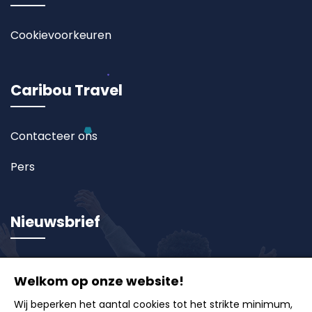
Cookievoorkeuren
Caribou Travel
Contacteer ons
Pers
Nieuwsbrief
Schrijf u in op onze nieuwsbrief en ontvang als eerste
Welkom op onze website!
onze exclusieve aanbiedingen, reisideeën en tips
voor onvergetelijke uitstappen.
Wij beperken het aantal cookies tot het strikte minimum,