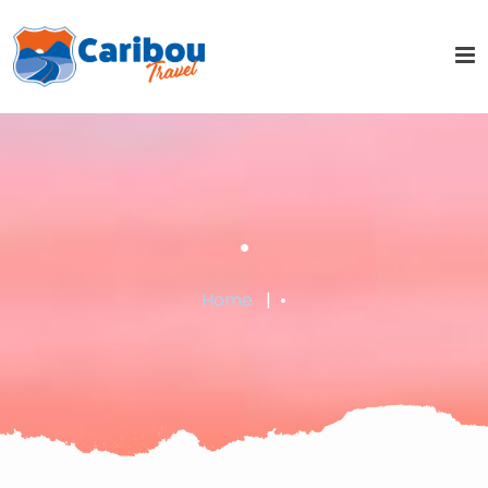
•
Home
•