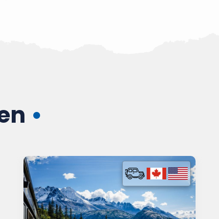
zen
•