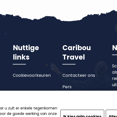
Nuttige
Caribou
N
links
Travel
Sc
al
Cookievoorkeuren
Contacteer ons
re
ui
Pers
aar u zult er enkele tegenkomen
 voor de goede werking van onze
Ik kies mijn cookies
Alle