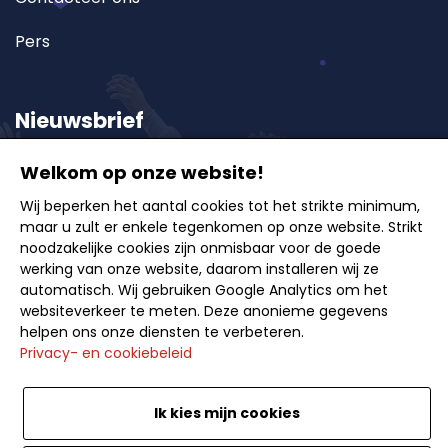
Pers
Nieuwsbrief
Welkom op onze website!
Schrijf u in op onze nieuwsbrief en ontvang als eerste
Wij beperken het aantal cookies tot het strikte minimum,
onze exclusieve aanbiedingen, reisideeën en tips
maar u zult er enkele tegenkomen op onze website. Strikt
voor onvergetelijke uitstappen.
noodzakelijke cookies zijn onmisbaar voor de goede
werking van onze website, daarom installeren wij ze
automatisch. Wij gebruiken Google Analytics om het
websiteverkeer te meten. Deze anonieme gegevens
helpen ons onze diensten te verbeteren.
Privacy- en cookiebeleid
Inschrijven
Ik kies mijn cookies