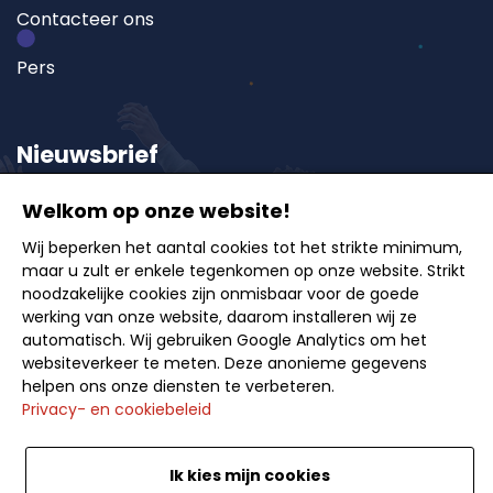
Contacteer ons
Pers
Nieuwsbrief
Welkom op onze website!
Schrijf u in op onze nieuwsbrief en ontvang als eerste
Wij beperken het aantal cookies tot het strikte minimum,
onze exclusieve aanbiedingen, reisideeën en tips
maar u zult er enkele tegenkomen op onze website. Strikt
voor onvergetelijke uitstappen.
noodzakelijke cookies zijn onmisbaar voor de goede
werking van onze website, daarom installeren wij ze
automatisch. Wij gebruiken Google Analytics om het
websiteverkeer te meten. Deze anonieme gegevens
helpen ons onze diensten te verbeteren.
Privacy- en cookiebeleid
Inschrijven
Ik kies mijn cookies