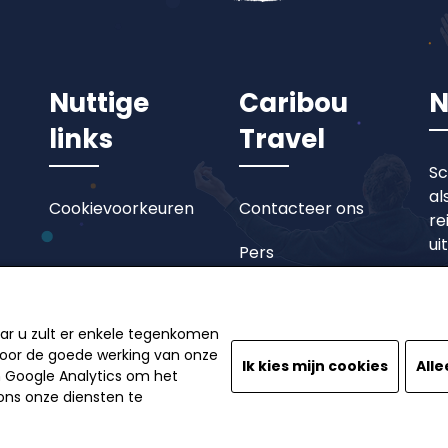
Nuttige
Caribou
N
links
Travel
Sc
al
Cookievoorkeuren
Contacteer ons
re
ui
Pers
aar u zult er enkele tegenkomen
 voor de goede werking van onze
Ik kies mijn cookies
Alle
n Google Analytics om het
ns onze diensten te