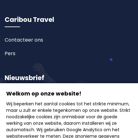
Caribou Travel
Contacteer ons
Pers
Nieuwsbrief
Welkom op onze website!
Schrijf u in op onze nieuwsbrief en ontvang als eerste
Wij beperken het aantal cookies tot het strikte minimum,
onze exclusieve aanbiedingen, reisideeën en tips
maar u zult er enkele tegenkomen op onze website. Strikt
voor onvergetelijke uitstappen.
noodzakelijke cookies zijn onmisbaar voor de goede
werking van onze website, daarom installeren wij ze
automatisch. Wij gebruiken Google Analytics om het
websiteverkeer te meten. Deze anonieme gegevens