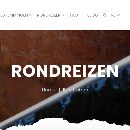
BESTEMMINGEN
RONDREIZEN
FAQ
BLOG
NL
RONDREIZEN
Home
Rondreizen