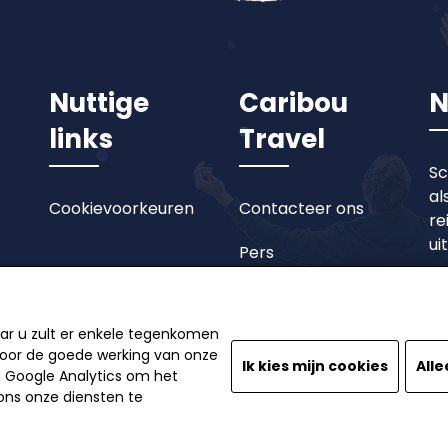
Nuttige
Caribou
N
links
Travel
Sc
al
Cookievoorkeuren
Contacteer ons
re
ui
Pers
aar u zult er enkele tegenkomen
 voor de goede werking van onze
Ik kies mijn cookies
Alle
n Google Analytics om het
ns onze diensten te