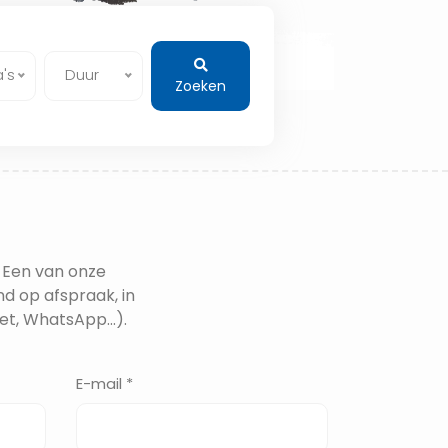
's
Duur
Zoeken
 Een van onze
nd op afspraak, in
t, WhatsApp...).
E-mail *