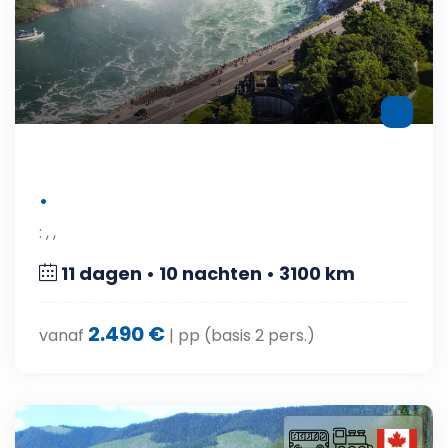
•
: , ,
11 dagen • 10 nachten • 3100 km
2.490 €
vanaf
| pp (basis 2 pers.)