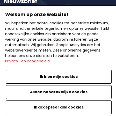
Nieuwsbrief
Welkom op onze website!
Schrijf u in op onze nieuwsbrief en ontvang als eerste
Wij beperken het aantal cookies tot het strikte minimum,
onze exclusieve aanbiedingen, reisideeën en tips
maar u zult er enkele tegenkomen op onze website. Strikt
voor onvergetelijke uitstappen.
noodzakelijke cookies zijn onmisbaar voor de goede
werking van onze website, daarom installeren wij ze
automatisch. Wij gebruiken Google Analytics om het
websiteverkeer te meten. Deze anonieme gegevens
helpen ons onze diensten te verbeteren.
Privacy- en cookiebeleid
Inschrijven
Ik kies mijn cookies
<
Alleen noodzakelijke cookies
Ik accepteer alle cookies
Website by SoWeDo. Caribou Travel. Alle rechten