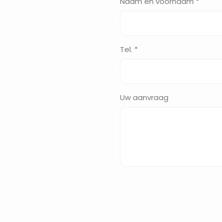
Naam en voornaam *
Tel. *
Uw aanvraag