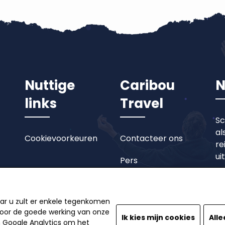
Nuttige
Caribou
N
links
Travel
Sc
al
Cookievoorkeuren
Contacteer ons
re
ui
Pers
aar u zult er enkele tegenkomen
 voor de goede werking van onze
Ik kies mijn cookies
Alle
n Google Analytics om het