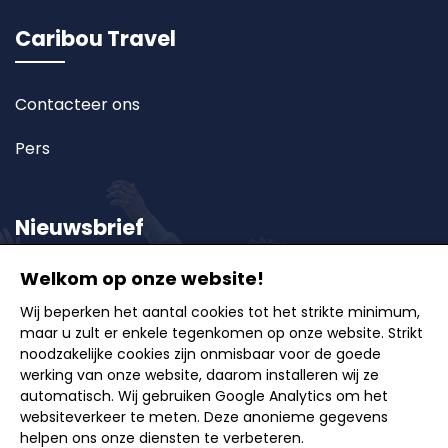
Caribou Travel
Contacteer ons
Pers
Nieuwsbrief
Welkom op onze website!
Schrijf u in op onze nieuwsbrief en ontvang als eerste
Wij beperken het aantal cookies tot het strikte minimum,
onze exclusieve aanbiedingen, reisideeën en tips
maar u zult er enkele tegenkomen op onze website. Strikt
voor onvergetelijke uitstappen.
noodzakelijke cookies zijn onmisbaar voor de goede
werking van onze website, daarom installeren wij ze
automatisch. Wij gebruiken Google Analytics om het
websiteverkeer te meten. Deze anonieme gegevens
helpen ons onze diensten te verbeteren.