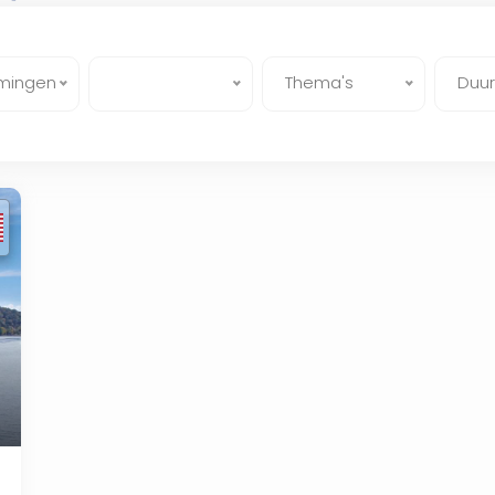
mingen
Thema's
Duur