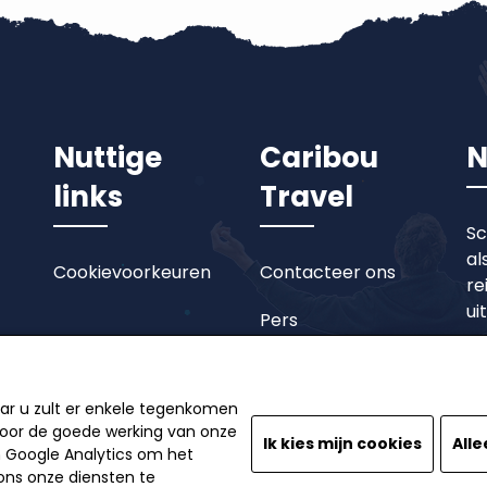
Nuttige
Caribou
N
links
Travel
Sc
al
Cookievoorkeuren
Contacteer ons
re
ui
Pers
aar u zult er enkele tegenkomen
 voor de goede werking van onze
Ik kies mijn cookies
Alle
n Google Analytics om het
ns onze diensten te