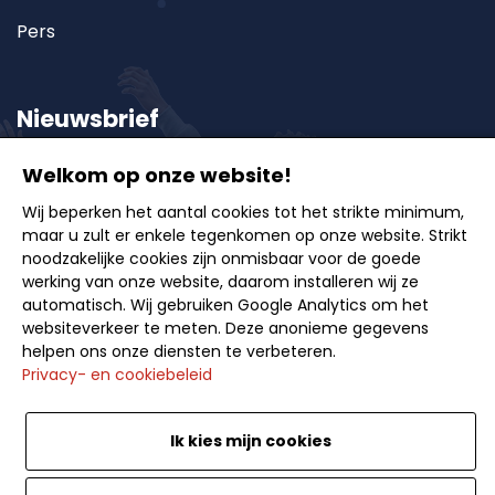
Pers
Nieuwsbrief
Welkom op onze website!
Schrijf u in op onze nieuwsbrief en ontvang als eerste
Wij beperken het aantal cookies tot het strikte minimum,
onze exclusieve aanbiedingen, reisideeën en tips
maar u zult er enkele tegenkomen op onze website. Strikt
voor onvergetelijke uitstappen.
noodzakelijke cookies zijn onmisbaar voor de goede
werking van onze website, daarom installeren wij ze
automatisch. Wij gebruiken Google Analytics om het
websiteverkeer te meten. Deze anonieme gegevens
helpen ons onze diensten te verbeteren.
Privacy- en cookiebeleid
Inschrijven
Ik kies mijn cookies