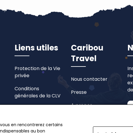
Liens utiles
Caribou
N
Travel
Protection de la Vie
In
privée
re
Nous contacter
ex
Conditions
de
Presse
générales de la CLV
A propos
Préférences en
matière de cookies
 vous en rencontrerez certains
 indispensables au bon