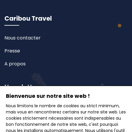
Caribou Travel
Nous contacter
Presse
A propos
Newsletter
Bienvenue sur notre site web !
Nous limitons le nombre de cookies au strict minimum,
Inscrivez-vous à notre newsletter et recevez en
mais vous en rencontrerez certains sur notre site web. Les
avant-première nos offres exclusives, idées de
cookies strictement nécessaires sont indispensables au
voyages et conseils pour des escapades inoubliables.
bon fonctionnement de notre site web, c'est pourquoi
nous les installons automatiquement. Nous utilisons l'outil