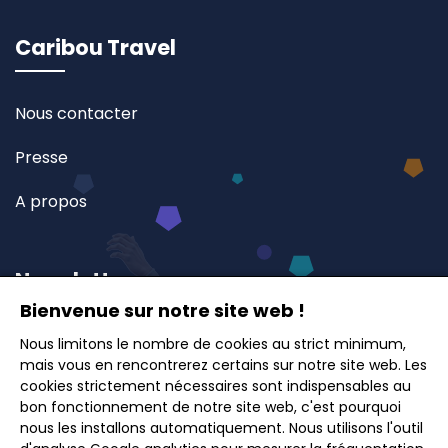
Caribou Travel
Nous contacter
Presse
A propos
Newsletter
Bienvenue sur notre site web !
Nous limitons le nombre de cookies au strict minimum,
Inscrivez-vous à notre newsletter et recevez en
mais vous en rencontrerez certains sur notre site web. Les
avant-première nos offres exclusives, idées de
cookies strictement nécessaires sont indispensables au
voyages et conseils pour des escapades inoubliables.
bon fonctionnement de notre site web, c'est pourquoi
nous les installons automatiquement. Nous utilisons l'outil